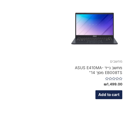
מחשבים
מחשב נייד ASUS E410MA-
EB008TS מסך 14"
Rated
₪
1,499.00
0
out
of
Add to cart
5