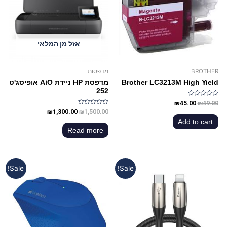
אזל מן המלאי
BROTHER
מדפסות
Brother LC3213M High Yield
מדפסת HP ניידת AiO אופיסג'ט
252
Rated
₪
45.00
₪
49.00
0
Rated
₪
1,300.00
₪
1,500.00
out
0
of
Add to cart
out
5
of
Read more
5
Sale!
Sale!