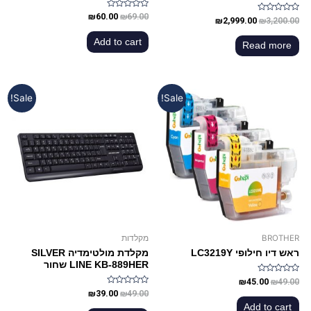
Rated
₪
60.00
₪
69.00
Rated
₪
2,999.00
₪
3,200.00
0
0
out
out
of
Add to cart
of
Read more
5
5
Sale!
Sale!
BROTHER
מקלדות
ראש דיו חילופי LC3219Y
מקלדת מולטימדיה SILVER
LINE KB-889HER שחור
Rated
₪
45.00
₪
49.00
0
Rated
₪
39.00
₪
49.00
out
0
of
Add to cart
out
5