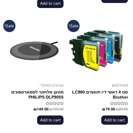
of
Add to cart
5
Sale!
Sale!
BROTHER
אביזרים לסלולרי
סט 4 ראשי דיו תואמים LC980
מטען אלחוטי לסמארטפונים
PHILIPS DLP9055
Brother
Rated
Rated
₪
149.00
₪
199.00
₪
79.00
₪
89.00
0
0
out
out
of
of
Add to cart
Add to cart
5
5