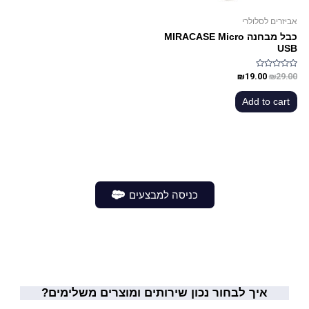
אביזרים לסלולרי
כבל מבחנה MIRACASE Micro
USB
Rated
₪
19.00
₪
29.00
0
out
of
Add to cart
5
כניסה למבצעים
איך לבחור נכון שירותים ומוצרים משלימים?