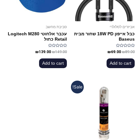
אביזרים לסלולרי
סביבת מחשב
כבל אייפון 18W PD שחור מבית
עכבר אלחוטי Logitech M280
Baseus
Retail כחול
Rated
Rated
₪
139.00
₪
149.00
₪
69.00
₪
89.00
0
0
out
out
of
of
Add to cart
Add to cart
5
5
Sale!