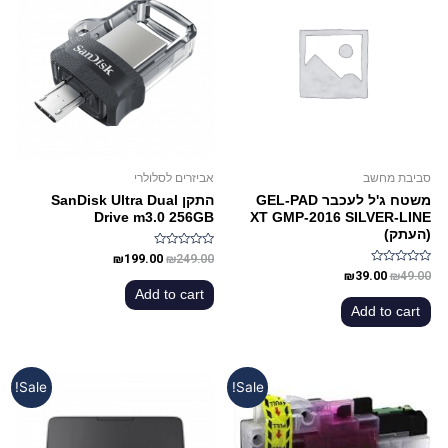
סביבת מחשב
אביזרים לסלולרי
משטח ג'ל לעכבר GEL-PAD
התקן SanDisk Ultra Dual
Drive m3.0 256GB
XT GMP-2016 SILVER-LINE
(העתק)
Rated
₪
199.00
₪
249.00
0
Rated
₪
39.00
₪
49.00
out
0
of
Add to cart
out
5
of
Add to cart
5
Sale!
Sale!