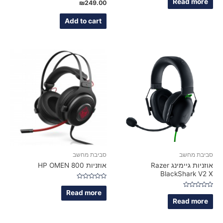
Read more
Rated
₪
249.00
out
0
of
out
5
of
Add to cart
5
סביבת מחשב
סביבת מחשב
אוזניות גיימינג Razer
אוזניות HP OMEN 800
BlackShark V2 X
Rated
0
Read more
Rated
out
0
Read more
of
out
5
of
5