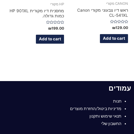
CANON מקורי
HP מקורי
ראש דיו צבעוני מקורי Canon
מחסנית דיו מקורית HP 901XL
CL-541XL
כמות גדולה.
Rated
₪
129.00
Rated
₪
199.00
0
0
out
out
of
of
Add to cart
Add to cart
5
5
עמודים
חנות
מדיניות ביטול/החזרת מוצרים
תנאי שימוש ותקנון
החשבון שלי