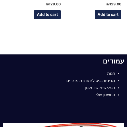
Rated
Rated
₪
129.00
₪
129.00
0
0
out
out
of
of
Add to cart
Add to cart
5
5
עמודים
חנות
מדיניות ביטול/החזרת מוצרים
תנאי שימוש ותקנון
החשבון שלי