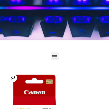
לחץ כאן