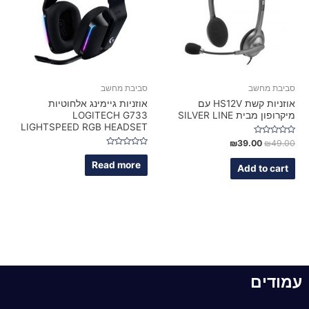
סביבת מחשב
סביבת מחשב
אוזניות קשת HS12V עם
אוזניות גיימינג אלחוטיות
מיקרופון מבית SILVER LINE
LOGITECH G733
LIGHTSPEED RGB HEADSET
Rated
₪
39.00
₪
49.00
0
Rated
out
0
Read more
of
Add to cart
out
5
of
5
עמודים