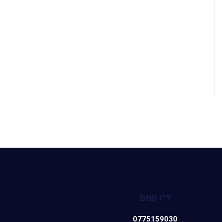
דיו שופ
0775159030