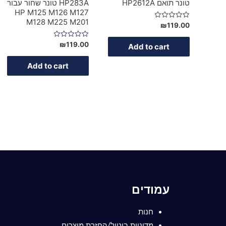
טונר תואם HP2612A
HP283A טונר שחור עבור
HP M125 M126 M127
M128 M225 M201
Rated
₪
119.00
0
out
of
Rated
₪
119.00
Add to cart
5
0
out
of
Add to cart
5
עמודים
חנות
מדיניות ביטול/החזרת מוצרים