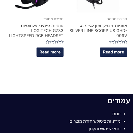
סביבת מחשב
סביבת מחשב
אוזניות + מיקרופון לגיימינג
אוזניות גיימינג אלחוטיות
LOGITECH G733
SILVER LINE SCORPIUS GHD-
LIGHTSPEED RGB HEADSET
099V
Rated
Rated
0
0
Read more
Read more
out
out
of
of
5
5
עמודים
חנות
מדיניות ביטול/החזרת מוצרים
תנאי שימוש ותקנון