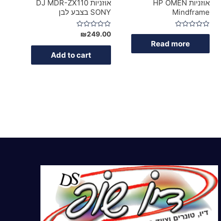
אוזניות HP OMEN
אוזניות DJ MDR-ZX110
Mindframe‬
SONY בצבע לבן
Rated
Rated
₪
249.00
0
0
Read more
out
out
of
of
Add to cart
5
5