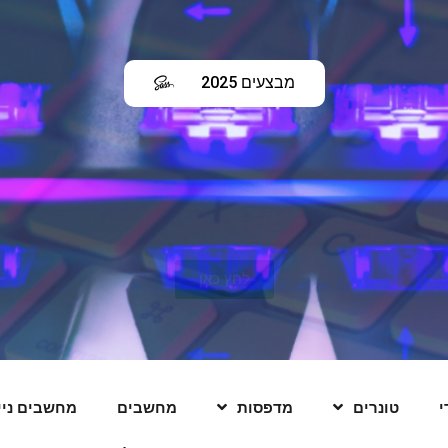
מבצעים 2025
לחץ כאן
י
טונרים
מדפסות
מחשבים
מחשבים ניי