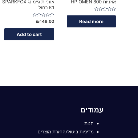
אוזניות HP OMEN 800
אוזניות גיימינג SPARKFOX
K1 כחול
Rated
0
Read more
Rated
₪
149.00
out
0
of
out
5
of
Add to cart
5
עמודים
חנות
מדיניות ביטול/החזרת מוצרים