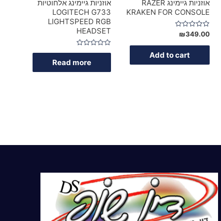
אוזניות גיימינג RAZER
אוזניות גיימינג אלחוטיות
LOGITECH G733
KRAKEN FOR CONSOLE
LIGHTSPEED RGB
HEADSET
Rated
₪
349.00
0
out
of
Rated
Add to cart
5
0
Read more
out
of
5