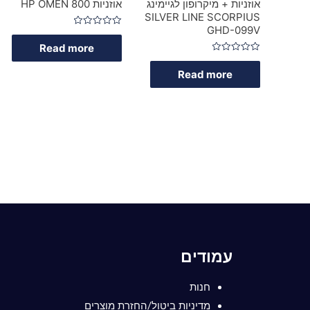
אוזניות + מיקרופון לגיימינג
אוזניות HP OMEN 800
SILVER LINE SCORPIUS
GHD-099V
Rated
0
Read more
out
of
Rated
5
0
Read more
out
of
5
עמודים
חנות
מדיניות ביטול/החזרת מוצרים