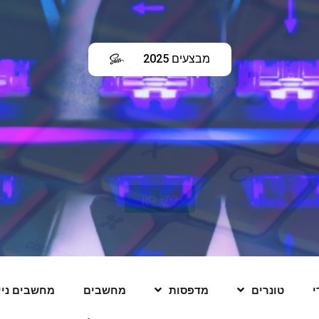
מבצעים 2025
לחץ כאן
י
טונרים
מדפסות
מחשבים
מחשבים ניי