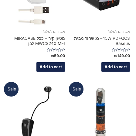
אביזרים לסלולרי
אביזרים לסלולרי
45W PD+QC3+צג שחור מבית
מטען קיר + כבל MIRACASE
Baseus
MWCS240 MFI לבן
Rated
Rated
₪
59.00
₪
149.00
0
0
out
out
of
of
Add to cart
Add to cart
5
5
Sale!
Sale!