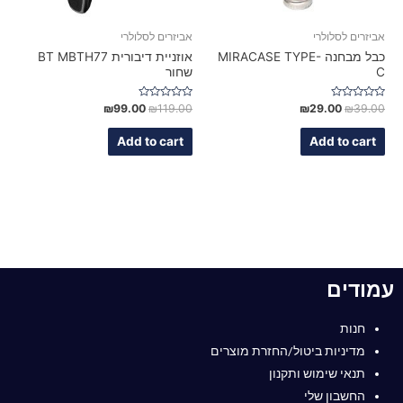
אביזרים לסלולרי
אביזרים לסלולרי
כבל מבחנה MIRACASE TYPE-
אוזניית דיבורית BT MBTH77
C
שחור
Rated
Rated
₪
99.00
₪
119.00
₪
29.00
₪
39.00
0
0
out
out
of
of
Add to cart
Add to cart
5
5
עמודים
חנות
מדיניות ביטול/החזרת מוצרים
תנאי שימוש ותקנון
החשבון שלי