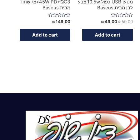
מטען USB כפול 10.5w צבע
45W PD+QC3+צג שחור
לבן מבית Baseus
מבית Baseus
Rated
Rated
₪
149.00
₪
49.00
₪
59.00
0
0
out
out
of
of
Add to cart
Add to cart
5
5