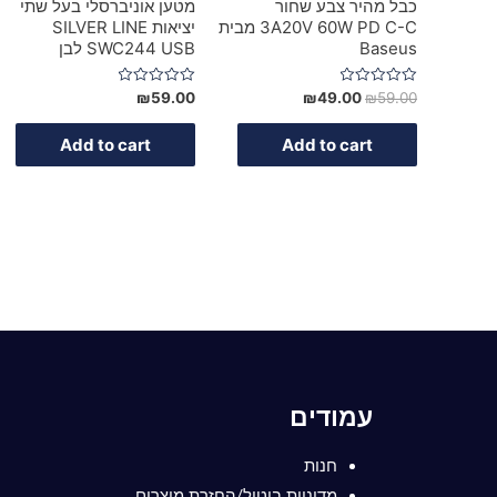
כבל מהיר צבע שחור
מטען אוניברסלי בעל שתי
3A20V 60W PD C-C מבית
יציאות SILVER LINE
Baseus
SWC244 USB לבן
Rated
Rated
₪
59.00
₪
49.00
₪
59.00
0
0
out
out
of
of
Add to cart
Add to cart
5
5
עמודים
חנות
מדיניות ביטול/החזרת מוצרים