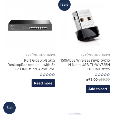
Sale!
תקשורת קווית ואלחוטית
תקשורת קווית ואלחוטית
כרטיס מיקרו 150Mbps Wireless
מתג 8-Port Gigabit
DesktopRackmoun … with 8-
N Nano USB TL-WN725N
מבית TP-LINK
Port PoE+ מבית TP-LINK
Rated
Rated
₪
79.00
₪
89.00
0
0
Read more
out
out
of
of
Add to cart
5
5
Sale!