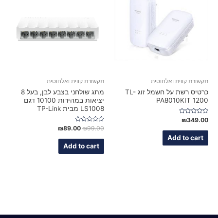
תקשורת קווית ואלחוטית
תקשורת קווית ואלחוטית
כרטיס רשת על חשמל זוג TL-
מתג שולחני בצבע לבן, בעל 8
PA8010KIT 1200
יציאות במהירות 10100 דגם
LS1008 מבית TP-Link
Rated
₪
349.00
0
Rated
₪
89.00
₪
99.00
out
0
of
Add to cart
out
5
of
Add to cart
5