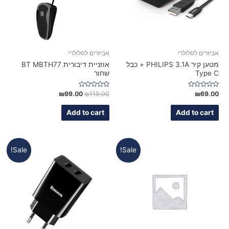
אביזרים לסלולרי
אביזרים לסלולרי
מטען קיר PHILIPS 3.1A + כבל
אוזניית דיבורית BT MBTH77
Type C
שחור
Rated
Rated
₪
99.00
₪
119.00
₪
69.00
0
0
out
out
of
of
Add to cart
Add to cart
5
5
Sale!
Sale!