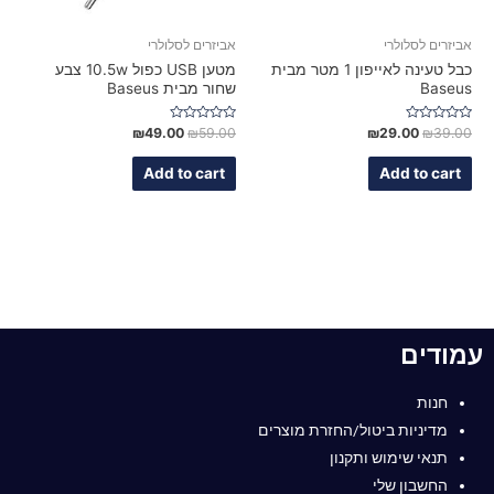
אביזרים לסלולרי
אביזרים לסלולרי
כבל טעינה לאייפון 1 מטר מבית
מטען USB כפול 10.5w צבע
Baseus
שחור מבית Baseus
Rated
Rated
₪
49.00
₪
59.00
₪
29.00
₪
39.00
0
0
out
out
of
of
Add to cart
Add to cart
5
5
עמודים
חנות
מדיניות ביטול/החזרת מוצרים
תנאי שימוש ותקנון
החשבון שלי