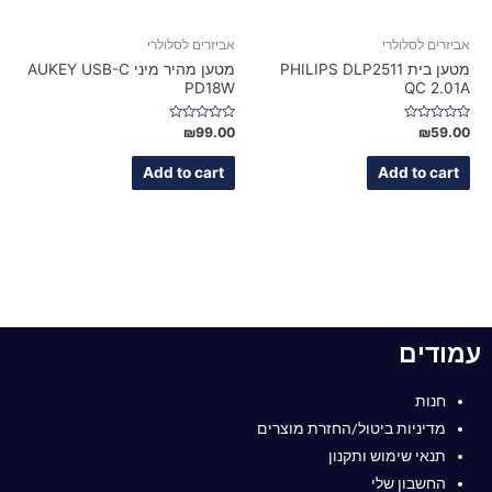
אביזרים לסלולרי
אביזרים לסלולרי
מטען בית PHILIPS DLP2511
מטען מהיר מיני AUKEY USB-C
PD18W
QC 2.01A
Rated
Rated
₪
99.00
₪
59.00
0
0
out
out
of
of
Add to cart
Add to cart
5
5
עמודים
חנות
מדיניות ביטול/החזרת מוצרים
תנאי שימוש ותקנון
החשבון שלי