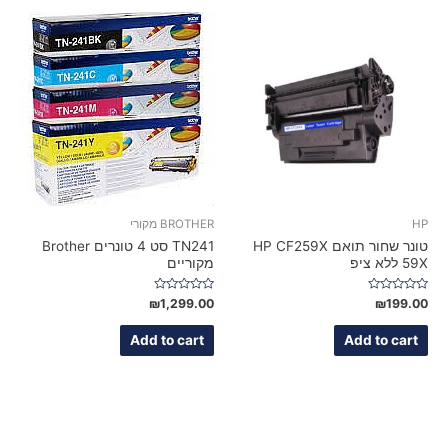
HP
BROTHER מקורי
טונר שחור תואם HP CF259X
TN241 סט 4 טונרים Brother
59X ללא ציפ
מקוריים
Rated
Rated
₪
1,299.00
₪
199.00
0
0
out
out
of
of
Add to cart
Add to cart
5
5