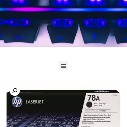
לחץ כאן