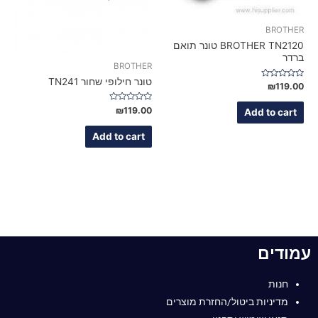
BROTHER
BROTHER TN2120 טונר תואם
ברדר
BROTHER
טונר חילופי שחור TN241
Rated
₪
119.00
0
out
of
Rated
₪
119.00
Add to cart
5
0
out
of
Add to cart
5
עמודים
חנות
מדיניות ביטול/החזרת מוצרים