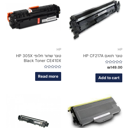
HP
HP
טונר תואם HP CF217A
טונר שחור חלופי HP 305X
Black Toner CE410X
Rated
₪
149.00
0
Rated
out
0
Read more
of
Add to cart
out
5
of
5