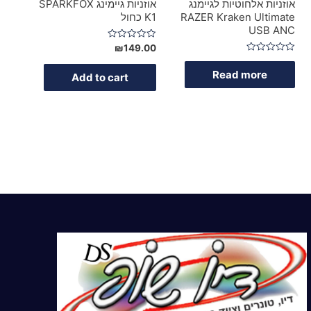
אוזניות אלחוטיות לגיימנג
אוזניות גיימינג SPARKFOX
RAZER Kraken Ultimate
K1 כחול
USB ANC
Rated
₪
149.00
0
Rated
out
0
of
Read more
Add to cart
out
5
of
5