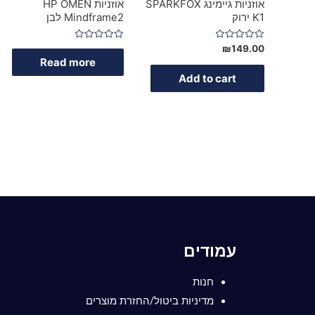
אוזניות גיימינג SPARKFOX
אוזניות HP OMEN
K1 ירוק
Mindframe2 לבן‬
Rated
Rated
₪
149.00
0
0
Read more
out
out
of
of
Add to cart
5
5
עמודים
חנות
מדיניות ביטול/החזרת מוצרים