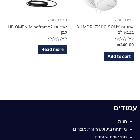
סביבת מחשב
סביבת מחשב
אוזניות DJ MDR-ZX110 SONY
אוזניות HP OMEN Mindframe2
בצבע לבן
לבן‬
Rated
Rated
₪
249.00
0
0
Read more
out
out
of
of
Add to cart
5
5
עמודים
חנות
מדיניות ביטול/החזרת מוצרים
תנאי שימוש ותקנון