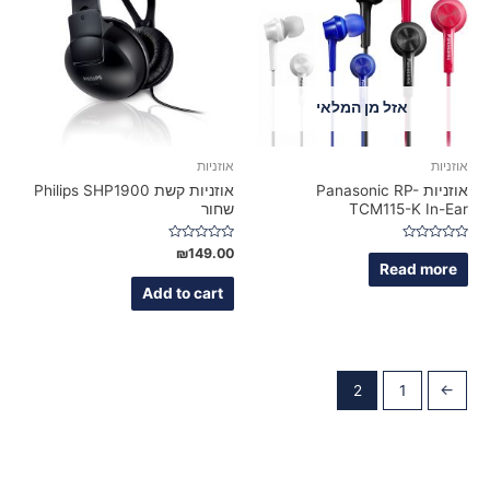
אזל מן המלאי
אוזניות
אוזניות
אוזניות Panasonic RP-
אוזניות קשת Philips SHP1900
TCM115-K In-Ear
שחור
Rated
Rated
₪
149.00
0
0
Read more
out
out
of
of
Add to cart
5
5
2
1
→